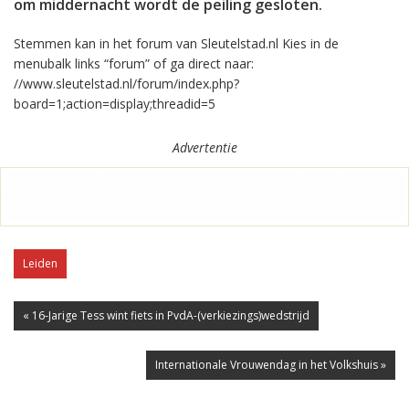
om middernacht wordt de peiling gesloten.
Stemmen kan in het forum van Sleutelstad.nl Kies in de
menubalk links “forum” of ga direct naar:
//www.sleutelstad.nl/forum/index.php?
board=1;action=display;threadid=5
Advertentie
Leiden
« 16-Jarige Tess wint fiets in PvdA-(verkiezings)wedstrijd
Internationale Vrouwendag in het Volkshuis »