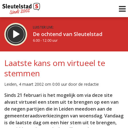
LUISTER LIVE:
De ochtend van Sleutelstad
6.00 - 12.00 uur
STRAKS:
De middag van Sleutelstad
Laatste kans om virtueel te
12.00 - 18.00 uur
stemmen
uur 1 van 0
Vorig uur
Volgend uur
Leiden, 4 maart 2002 om 0:00 uur door de redactie
Inklappen
Sinds 21 februari is het mogelijk om via deze site
alvast virtueel een stem uit te brengen op een van
de negen partijen die in Leiden meedoen aan de
gemeenteraadsverkiezingen van woensdag. Vandaag
is de laatste dag om een hier stem uit te brengen,