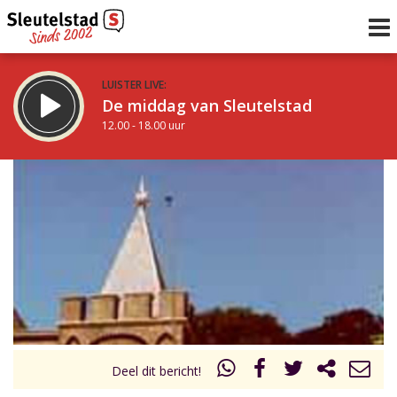
LUISTER LIVE:
De middag van Sleutelstad
12.00 - 18.00 uur
STRAKS:
De avond van Sleutelstad
18.00 - 19.00 uur
uur 1 van 0
Vorig uur
Volgend uur
Inklappen
Deel dit bericht!