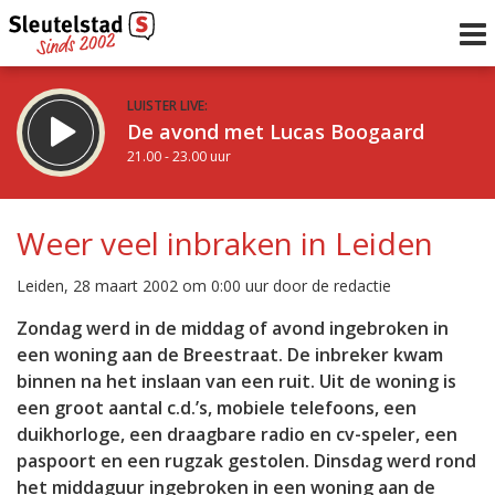
LUISTER LIVE:
De avond met Lucas Boogaard
21.00 - 23.00 uur
STRAKS:
De avond van Sleutelstad
Weer veel inbraken in Leiden
23.00 - 0.00 uur
uur 1 van 0
Vorig uur
Volgend uur
Leiden, 28 maart 2002 om 0:00 uur door de redactie
Inklappen
Zondag werd in de middag of avond ingebroken in
een woning aan de Breestraat. De inbreker kwam
binnen na het inslaan van een ruit. Uit de woning is
een groot aantal c.d.’s, mobiele telefoons, een
duikhorloge, een draagbare radio en cv-speler, een
paspoort en een rugzak gestolen. Dinsdag werd rond
het middaguur ingebroken in een woning aan de