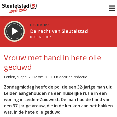
LUISTER LIVE:
De nacht van Sleutelstad
0.00 - 6.00 uur
STRAKS:
De ochtend van Sleutelstad
Vrouw met hand in hete olie
6.00 - 12.00 uur
geduwd
uur 1 van 0
Vorig uur
Volgend uur
Leiden, 9 april 2002 om 0:00 uur door de redactie
Inklappen
Zondagmiddag heeft de politie een 32-jarige man uit
Leiden aangehouden na een huiselijke ruzie in een
woning in Leiden-Zuidwest. De man had de hand van
een 37-jarige vrouw, die in de keuken aan het bakken
was, in de hete olie geduwd.