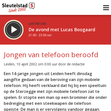
LUISTER LIVE:
De avond met Lucas Boogaard
21.00 - 23.00 uur
STRAKS:
De avond van Sleutelstad
Jongen van telefoon beroofd
23.00 - 0.00 uur
uur 1 van 0
Vorig uur
Volgend uur
Leiden, 10 april 2002 om 0:00 uur door de redactie
Inklappen
Een 14-jarige jongen uit Leiden heeft dinsdag
aangifte gedaan van de beroving van zijn mobiele
telefoon. Hij heeft verklaard dat hij bij een speeltuin
op de Sterzegge met zijn mobiele telefoon zat te
spelen. Er stopte een man op een brommer die onder
bedreiging met een steekwapen de telefoon
opeiste. De man is er vervolgens vandoor gegaan.