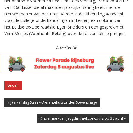
het dualisme voorbereid heeft en Cees Verburg, fractievoorzitter
van D66 Lisse, die al maanden praktijkervaring heeft met de
nieuwe manier van besturen. Verder in de uitzending aandacht
voor de college-onderhandelingen in Leiden, een column van
het Leidse ex-D66 raadslid Egon Snelders en een gesprek met
Wim Meijles (Voorhouts Belang) over de rol van lokale partijen.
Advertentie
Leiden
« Jaarverslag Streek-Dierentehuis Leiden Stevenshage
Kindermarkt en jeugdmuziekconcours op 30 april »