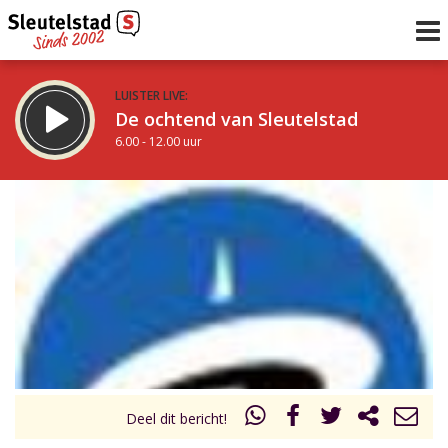
LUISTER LIVE:
De ochtend van Sleutelstad
6.00 - 12.00 uur
STRAKS:
De middag van Sleutelstad
12.00 - 18.00 uur
uur 1 van 0
Vorig uur
Volgend uur
Inklappen
Deel dit bericht!