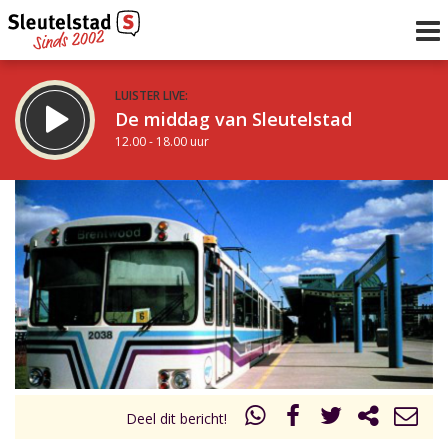
LUISTER LIVE:
De middag van Sleutelstad
12.00 - 18.00 uur
STRAKS:
De vrijdagavond met Keanu
18.00 - 19.00 uur
uur 1 van 0
Vorig uur
Volgend uur
Inklappen
Deel dit bericht!