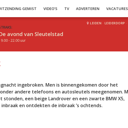
UITZENDING GEMIST
VIDEO’S
TV
ADVERTEREN
VACATURE
LEIDEN
·
LEIDERDORP
·
STRAKS:
De avond van Sleutelstad
19.00 - 22.00 uur
k
dagnacht ingebroken. Men is binnengekomen door het
n onder andere telefoons en autosleutels meegenomen. 
prit stonden, een beige Landrover en een zwarte BMW X5,
inbraak en ontdekten de inbraak ’s ochtends.