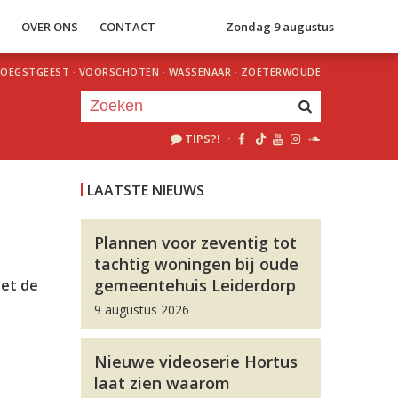
S
OVER ONS
CONTACT
Zondag 9 augustus
OEGSTGEEST
·
VOORSCHOTEN
·
WASSENAAR
·
ZOETERWOUDE
TIPS?!
·
Je luistert nu naar
uur 1 van 0
LAATSTE NIEUWS
«
Vorig uur
Volgend uur
»
Plannen voor zeventig tot
tachtig woningen bij oude
gemeentehuis Leiderdorp
Met de
9 augustus 2026
Nieuwe videoserie Hortus
laat zien waarom