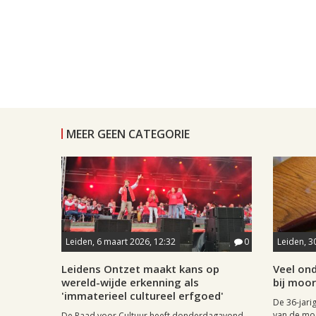
MEER GEEN CATEGORIE
Leiden, 6 maart 2026, 12:32
0
Leiden, 3
Leidens Ontzet maakt kans op
Veel ond
wereld-wijde erkenning als
bij moo
'immaterieel cultureel erfgoed'
De 36-jari
van de mo
De Raad voor Cultuur heeft donderdagavond