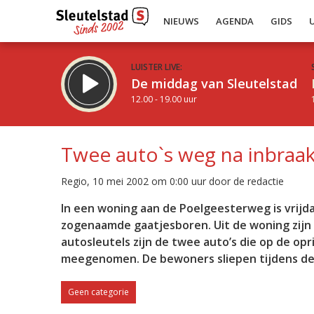
NIEUWS
AGENDA
GIDS
LUISTER LIVE:
De middag van Sleutelstad
12.00 - 19.00 uur
Twee auto`s weg na inbraa
Regio, 10 mei 2002 om 0:00 uur door de redactie
Inklappen
In een woning aan de Poelgeesterweg is vrij
zogenaamde gaatjesboren. Uit de woning zij
autosleutels zijn de twee auto’s die op de o
meegenomen. De bewoners sliepen tijdens de 
Geen categorie