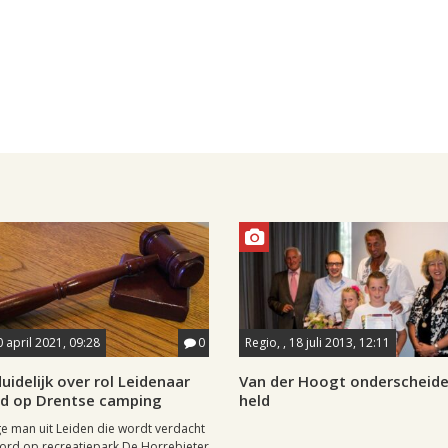
0 april 2021, 09:28
0
Regio, , 18 juli 2013, 12:11
uidelijk over rol Leidenaar
Van der Hoogt onderscheide
rd op Drentse camping
held
ge man uit Leiden die wordt verdacht
ord op recreatiepark De Horrebieter