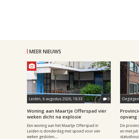
MEER NIEUWS
Leiden, 6 augustus 2026, 18:33
0
Oegstgees
Woning aan Maartje Offerspad vier
Provincie
weken dicht na explosie
opvang 
Een woning aan het Maartje Offerspad in
De provinc
Leiden is donderdag met spoed voor vier
en met jul
weken gesloten....
statushoud