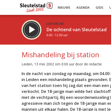
NIEUWS
AGENDA
GIDS
LUISTER LIVE:
De ochtend van Sleutelstad
6.00 - 12.00 uur
Mishandeling bij station
Leiden, 13 mei 2002 om 0:00 uur door de redactie
Inklappen
In de nacht van zondag op maandag, om 04.00 u
in Leiden een mishandeling plaats gevonden. Ee
van het station toen hij zag dat een man ee
verkocht. De 18-jarige man wilde het slachtof
met de vechtpartij. Bij een woordenwisseling
agressieve man zich tegen de 18-jarige man e
mannen uit elkaar halen. De 18-jarige is met l