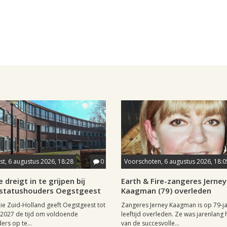
t, 6 augustus 2026, 18:28
0
Voorschoten, 6 augustus 2026, 18:0
 dreigt in te grijpen bij
Earth & Fire-zangeres Jerney
statushouders Oegstgeest
Kaagman (79) overleden
ie Zuid-Holland geeft Oegstgeest tot
Zangeres Jerney Kaagman is op 79-ja
i 2027 de tijd om voldoende
leeftijd overleden. Ze was jarenlang 
ers op te...
van de succesvolle...