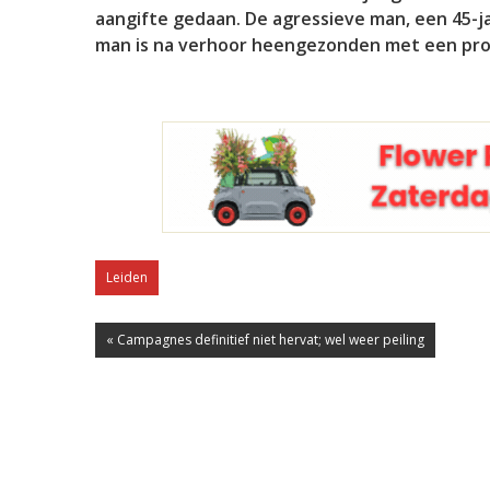
aangifte gedaan. De agressieve man, een 45-j
man is na verhoor heengezonden met een proce
Leiden
« Campagnes definitief niet hervat; wel weer peiling