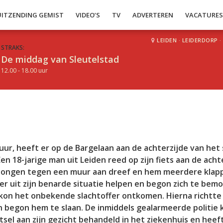
UITZENDING GEMIST
VIDEO’S
TV
ADVERTEREN
VACATURE
LEIDEN
·
LEIDERDORP
·
STRAKS:
De middag van Sleutelstad
12.00 - 18.00 uur
ur, heeft er op de Bargelaan aan de achterzijde van het 
n 18-jarige man uit Leiden reed op zijn fiets aan de acht
n jongen tegen een muur aan dreef en hem meerdere klap
fer uit zijn benarde situatie helpen en begon zich te bem
 kon het onbekende slachtoffer ontkomen. Hierna richtte
n begon hem te slaan. De inmiddels gealarmeerde politie 
etsel aan zijn gezicht behandeld in het ziekenhuis en heef