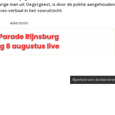
arige man uit Oegstgeest, is door de politie aangehouden
s-verbaal in het vooruitzicht.
Advertentie
Rijverbod voor dronken brom