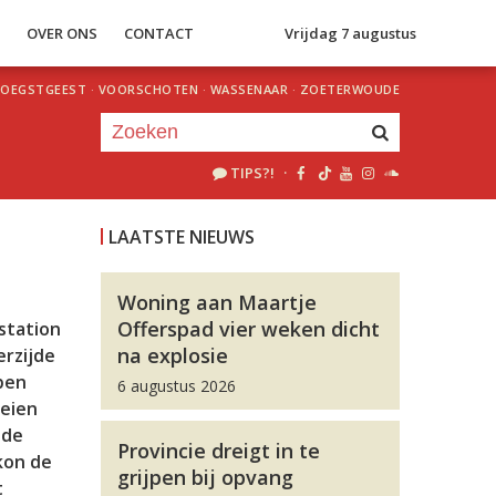
S
OVER ONS
CONTACT
Vrijdag 7 augustus
OEGSTGEEST
·
VOORSCHOTEN
·
WASSENAAR
·
ZOETERWOUDE
TIPS?!
·
Je luistert nu naar
uur 1 van 0
LAATSTE NIEUWS
«
Vorig uur
Volgend uur
»
Woning aan Maartje
Offerspad vier weken dicht
station
na explosie
erzijde
pen
6 augustus 2026
oeien
 de
Provincie dreigt in te
kon de
grijpen bij opvang
t