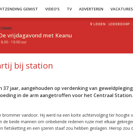
UITZENDING GEMIST
VIDEO’S
TV
ADVERTEREN
VACATURE
LEIDEN
·
LEIDERDORP
·
STRAKS:
De vrijdagavond met Keanu
18.00 - 19.00 uur
tij bij station
en 37 jaar, aangehouden op verdenking van geweldpleging.
loeding in de arm aangetroffen voor het Centraal Station.
e brommer vandoor. Hij werd na een korte achtervolging ter hoogte 
en de beide mannen om onbekende redenen ruzie met elkaar gekrege
n fietsketting en een ijzeren staaf zou hebben geslagen. Hierop zou 