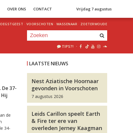
S
OVER ONS
CONTACT
Vrijdag 7 augustus
OEGSTGEEST
·
VOORSCHOTEN
·
WASSENAAR
·
ZOETERWOUDE
TIPS?!
·
Je luistert nu naar
uur 1 van 0
LAATSTE NIEUWS
«
Vorig uur
Volgend uur
»
Nest Aziatische Hoornaar
gevonden in Voorschoten
 De 37-
 Hij
7 augustus 2026
Leids Carillon speelt Earth
van de
& Fire ter ere van
n
overleden Jerney Kaagman
de 34-