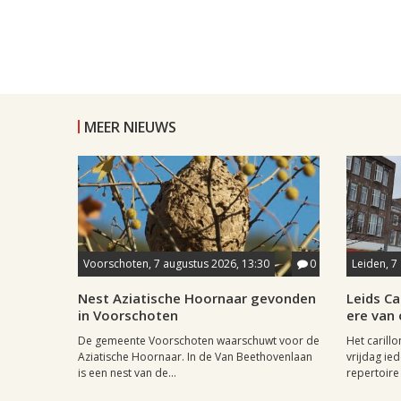
MEER NIEUWS
Voorschoten, 7 augustus 2026, 13:30
0
Leiden, 7
Nest Aziatische Hoornaar gevonden
Leids Ca
in Voorschoten
ere van
De gemeente Voorschoten waarschuwt voor de
Het carill
Aziatische Hoornaar. In de Van Beethovenlaan
vrijdag ied
is een nest van de...
repertoire 