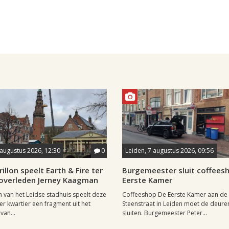
 augustus 2026, 12:30
0
Leiden, 7 augustus 2026, 09:56
rillon speelt Earth & Fire ter
Burgemeester sluit coffees
 overleden Jerney Kaagman
Eerste Kamer
on van het Leidse stadhuis speelt deze
Coffeeshop De Eerste Kamer aan de
er kwartier een fragment uit het
Steenstraat in Leiden moet de deuren 
van...
sluiten. Burgemeester Peter...