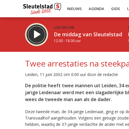
NIEUWS
AGENDA
GIDS
LUISTER LIVE:
De middag van Sleutelstad
12.00 - 18.00 uur
Twee arrestaties na steekpar
Leiden, 11 juni 2002 om 0:00 uur door de redactie
Inklappen
De politie heeft twee mannen uit Leiden, 34 
jarige Leidenaar werd met een slagaderlijke b
wees de tweede man aan als de dader.
Deze tweede man, de 34-jarige Leidenaar, ging er op d
Transvaalhof aangehouden. Volgens een getuige zoud
hebben, waarbij de 37-jarige verdachte de ander met ee