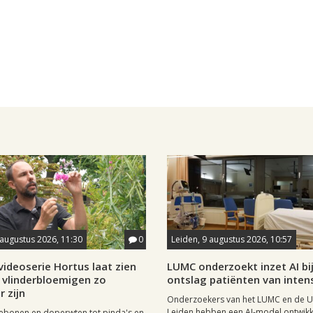
 augustus 2026, 11:30
0
Leiden, 9 augustus 2026, 10:57
ideoserie Hortus laat zien
LUMC onderzoekt inzet AI bi
vlinderbloemigen zo
ontslag patiënten van inten
r zijn
Onderzoekers van het LUMC en de Un
Leiden hebben een AI-model ontwikk
ebonen en doperwten tot pinda's en