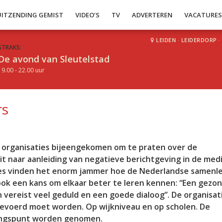
UITZENDING GEMIST
VIDEO’S
TV
ADVERTEREN
VACATURE
LEIDEN
·
LEIDERDORP
·
STRAKS:
De avond van Sleutelstad
19.00 - 22.00 uur
rs
 organisaties bijeengekomen om te praten over de
t naar aanleiding van negatieve berichtgeving in de med
ies vinden het enorm jammer hoe de Nederlandse samenl
 ook een kans om elkaar beter te leren kennen: “Een gezo
vereist veel geduld en een goede dialoog”. De organisati
 gevoerd moet worden. Op wijkniveau en op scholen. De
gangspunt worden genomen.