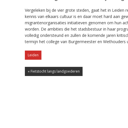
Vergeleken bij de vier grote steden, gaat het in Leiden 
kennis van elkaars cultuur is en daar moet hard aan g
migrantenorganisaties initiatieven genomen om hun ac
worden. De ambities die het stadsbestuur in haar prog
volledig ondersteund en zullen de komende jaren kriti
termijn het college van Burgermeester en Wethouders 
Leiden
« Fietstocht langs landgoederen