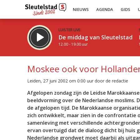
NIEUWS
AGENDA
GIDS
LUISTER LIVE:
De middag van Sleutelstad
12.00 - 19.00 uur
Moskee ook voor Hollande
Leiden, 27 juni 2002 om 0:00 uur door de redactie
Inklappen
Afgelopen zondag zijn de Leidse Marokkaanse
beeldvorming over de Nederlandse moslims. Di
de afgelopen tijd. De Marokkaanse organisat
zich ontwikkelt, maar zien in de confrontatie
samenleving met verschillende achtergronden 
ervan overtuigd dat de dialoog dicht bij huis
Nederlandse grondwet moet daarbij als uit