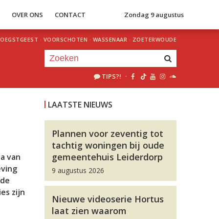
S
OVER ONS
CONTACT
Zondag 9 augustus
OEGSTGEEST
·
VOORSCHOTEN
·
WASSENAAR
·
ZOETERWOUDE
TIPS?!
·
Je luistert nu naar
uur 1 van 0
LAATSTE NIEUWS
«
Vorig uur
Volgend uur
»
Plannen voor zeventig tot
tachtig woningen bij oude
gemeentehuis Leiderdorp
ia van
eving
9 augustus 2026
nde
es zijn
Nieuwe videoserie Hortus
laat zien waarom