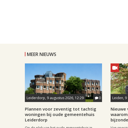
MEER NIEUWS
Leiderdorp, 9 augustus 2026, 12:29
0
Leiden, 9
Plannen voor zeventig tot tachtig
Nieuwe v
woningen bij oude gemeentehuis
waarom 
Leiderdorp
bijzonde
Op de plek van het oude gemeentehuis in
Van sperzi