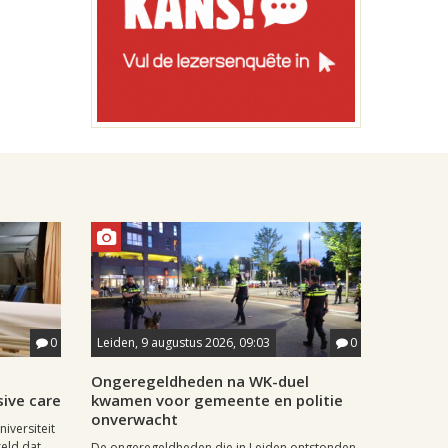
0
Leiden, 9 augustus 2026, 09:03
0
j
Ongeregeldheden na WK-duel
sive care
kwamen voor gemeente en politie
onverwacht
iversiteit
eld dat
De ongeregeldheden die in Leiden ontstonden