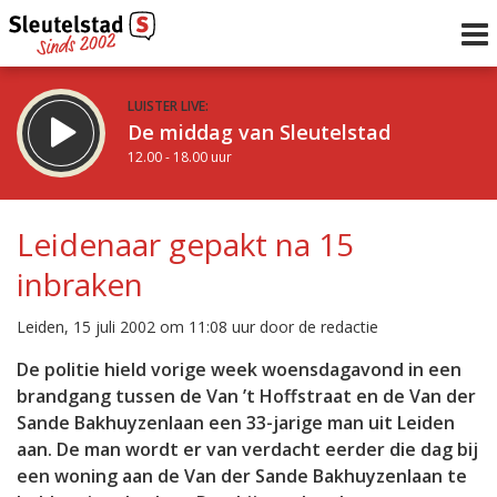
LUISTER LIVE:
De middag van Sleutelstad
12.00 - 18.00 uur
STRAKS:
De avond van Sleutelstad
Leidenaar gepakt na 15
18.00 - 19.00 uur
inbraken
uur 1 van 0
Vorig uur
Volgend uur
Leiden, 15 juli 2002 om 11:08 uur door de redactie
Inklappen
De politie hield vorige week woensdagavond in een
brandgang tussen de Van ’t Hoffstraat en de Van der
Sande Bakhuyzenlaan een 33-jarige man uit Leiden
aan. De man wordt er van verdacht eerder die dag bij
een woning aan de Van der Sande Bakhuyzenlaan te