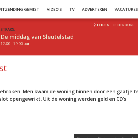
UITZENDING GEMIST
VIDEO’S
TV
ADVERTEREN
VACATURE
LEIDEN
·
LEIDERDORP
·
STRAKS:
De middag van Sleutelstad
12.00 - 19.00 uur
st
ngebroken. Men kwam de woning binnen door een gaatje t
 slot opengewrikt. Uit de woning werden geld en CD’s