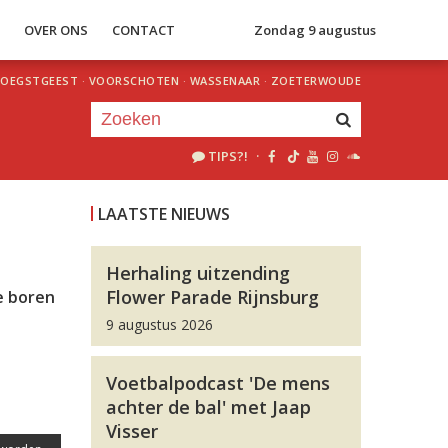
S
OVER ONS
CONTACT
Zondag 9 augustus
OEGSTGEEST
·
VOORSCHOTEN
·
WASSENAAR
·
ZOETERWOUDE
TIPS?!
·
Je luistert nu naar
uur 1 van 0
LAATSTE NIEUWS
«
Vorig uur
Volgend uur
»
Herhaling uitzending
Flower Parade Rijnsburg
e boren
9 augustus 2026
Voetbalpodcast 'De mens
achter de bal' met Jaap
Visser