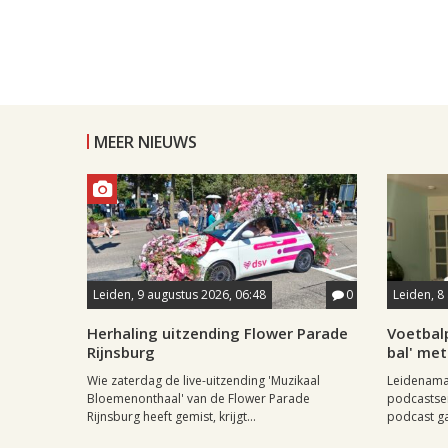
MEER NIEUWS
Leiden, 9 augustus 2026, 06:48
0
Leiden, 8
Herhaling uitzending Flower Parade
Voetbal
Rijnsburg
bal' met
Wie zaterdag de live-uitzending 'Muzikaal
Leidenamat
Bloemenonthaal' van de Flower Parade
podcastser
Rijnsburg heeft gemist, krijgt...
podcast ga