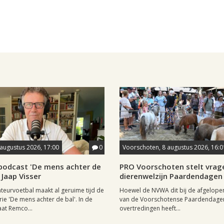
 augustus 2026, 17:00
0
Voorschoten, 8 augustus 2026, 16:0
podcast 'De mens achter de
PRO Voorschoten stelt vrag
 Jaap Visser
dierenwelzijn Paardendagen
eurvoetbal maakt al geruime tijd de
Hoewel de NVWA dit bij de afgelopen
ie 'De mens achter de bal'. In de
van de Voorschotense Paardendage
at Remco...
overtredingen heeft...