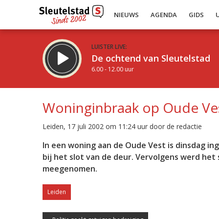
NIEUWS
AGENDA
GIDS
LUISTER LIVE:
De ochtend van Sleutelstad
6.00 - 12.00 uur
Woninginbraak op Oude Ve
Leiden, 17 juli 2002 om 11:24 uur door de redactie
Inklappen
In een woning aan de Oude Vest is dinsdag i
bij het slot van de deur. Vervolgens werd het
meegenomen.
Leiden