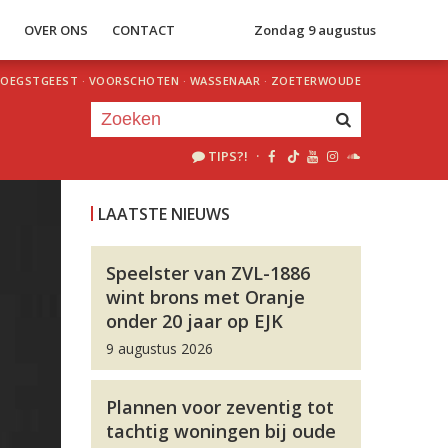
S
OVER ONS
CONTACT
Zondag 9 augustus
OEGSTGEEST
·
VOORSCHOTEN
·
WASSENAAR
·
ZOETERWOUDE
TIPS?!
·
Je luistert nu naar
uur 1 van 0
LAATSTE NIEUWS
«
Vorig uur
Volgend uur
»
Speelster van ZVL-1886
wint brons met Oranje
onder 20 jaar op EJK
9 augustus 2026
Plannen voor zeventig tot
tachtig woningen bij oude