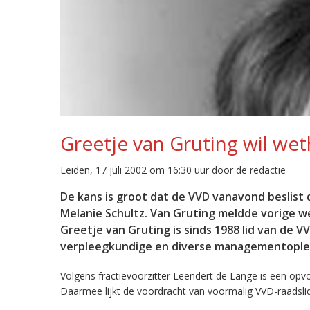
Greetje van Gruting wil w
Leiden, 17 juli 2002 om 16:30 uur door de redactie
De kans is groot dat de VVD vanavond beslist
Melanie Schultz. Van Gruting meldde vorige we
Greetje van Gruting is sinds 1988 lid van de V
verpleegkundige en diverse managementople
Volgens fractievoorzitter Leendert de Lange is een opvo
Daarmee lijkt de voordracht van voormalig VVD-raadslid 