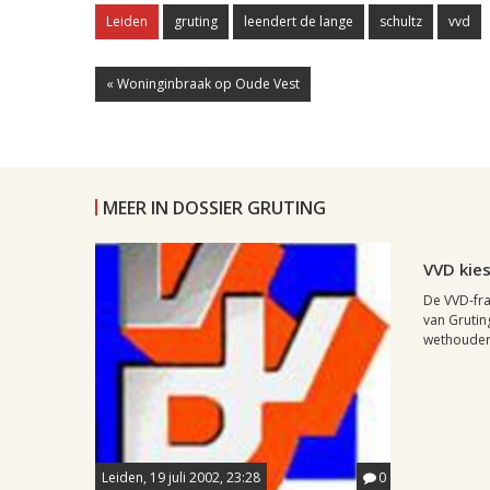
Leiden
gruting
leendert de lange
schultz
vvd
« Woninginbraak op Oude Vest
MEER IN DOSSIER GRUTING
Leiden, 18
VVD kies
De VVD-fra
van Gruti
wethouder 
Leiden, 19 juli 2002, 23:28
0