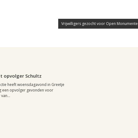
Vrijwilligers gezocht voor Open Monument
 juli 2002, 09:25
0
t opvolger Schultz
ctie heeft woensdagavond in Greetje
ng een opvolger gevonden voor
van...