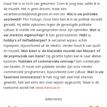
maar het is er toch van gekomen. Toen ik jong was, wilde ik in
de muziek. Het is geen droom, maar een
verantwoordelijkheidsgevoel en een eer.
Wie is uw politieke
voorbeeld?
Pim Fortuyn. Door hem ben ik in de politiek verzeild
geraakt. Hij wilde opkomen tegen de gevestigde politieke
cultuur; ik voelde me aangesproken door zijn optreden.
Wat is
uw sterkste eigenschap?
Ik kan goed luisteren.
Hebt u
hobby’s of liefhebberijen?
Ik verzamel wijnen, echte
topwijnen, bijvoorbeeld uit de Medoc. Verder houd ik van sport
en muziek.
Wat kiest u: de klassieke muziek van Mozart of
de popmuziek van Kane?
Op gezette tijden kan ik naar allebei
luisteren.
Publieke of commerciële omroep?
Een combinatie
van beiden. Er moet een publieke zender zijn voor minder
commerciële programma’s, bijvoorbeeld over cultuur.
Wat is uw
favoriete internetsite?
Ik heb nog niet veel met internet
gewerkt, heb wel eens iets over wijnen opgezocht. Maar in de
toekomst wordt het
www.minocw.nl
Advertentie