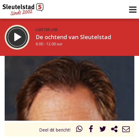
LUISTER LIVE:
De ochtend van Sleutelstad
6.00 - 12.00 uur
STRAKS:
De middag van Sleutelstad
12.00 - 17.00 uur
uur 1 van 0
Vorig uur
Volgend uur
Inklappen
Deel dit bericht!