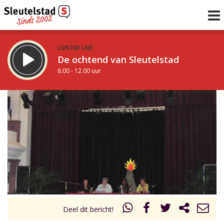
LUISTER LIVE:
De ochtend van Sleutelstad
6.00 - 12.00 uur
STRAKS:
De middag van Sleutelstad
12.00 - 18.00 uur
uur 1 van 0
Vorig uur
Volgend uur
Inklappen
Deel dit bericht!