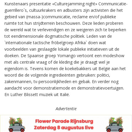
Kunstenaars presentatie «Culturejamming night» Communicatie-
guerrillero`s, cultuurkrakers en adbusters zijn activisten die het
gebied van (massa-)communicatie, reclame en/of publieke
ruimte tot hun strijdterrein beschouwen. Deze lieden proberen
de wereld wat te verlevendigen en ze weigeren zich te beperken
tot eendimensionale dogmatische politiek. Leden van de
`internationale tactische fröbelgroep Afrika` doen wat
voorbeelden van geslaagde lokale publieke initiatieven uit de
doeken. De Spaanse groep Yomango vertoont een modeshow
met als centrale vraag of de kleding die je draagt wel je
eigendom is. Tevens komen de koekebakkers uit België aan het
woord die de volgende ingredieënten gebruiken: politici,
zakenmannen, tv-persoonlijkheden en gebak. En verder nog
aandacht voor demonstratiemode en demonstratievoertuigen.
En Luther Blissett muziek uit Italië.
Advertentie