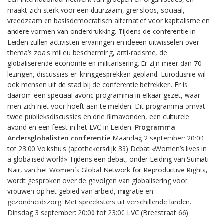
maakt zich sterk voor een duurzaam, grensloos, sociaal,
vreedzaam en basisdemocratisch alternatief voor kapitalisme en
andere vormen van onderdrukking. Tijdens de conferentie in
Leiden zullen activisten ervaringen en ideeën uitwisselen over
thema’s zoals milieu bescherming, anti-racisme, de
globaliserende economie en militarisering. Er zijn meer dan 70
lezingen, discussies en kringgesprekken gepland. Eurodusnie wil
ook mensen uit de stad bij de conferentie betrekken. Er is
daarom een speciaal avond programma in elkaar gezet, waar
men zich niet voor hoeft aan te melden. Dit programma omvat
twee publieksdiscussies en drie filmavonden, een culturele
avond en een feest in het LVC in Leiden.
Programma
Andersglobalisten conferentie
Maandag 2 september: 20:00
tot 23:00 Volkshuis (apothekersdijk 33) Debat «Women’s lives in
a globalised world» Tijdens een debat, onder Leiding van Sumati
Nair, van het Women`s Global Network for Reproductive Rights,
wordt gesproken over de gevolgen van globalisering voor
vrouwen op het gebied van arbeid, migratie en
gezondheidszorg. Met spreeksters uit verschillende landen.
Dinsdag 3 september: 20:00 tot 23:00 LVC (Breestraat 66)