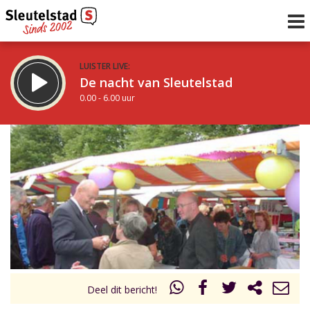
LUISTER LIVE:
De nacht van Sleutelstad
0.00 - 6.00 uur
STRAKS:
De ochtend van Sleutelstad
6.00 - 12.00 uur
uur 1 van 0
Vorig uur
Volgend uur
Inklappen
Deel dit bericht!