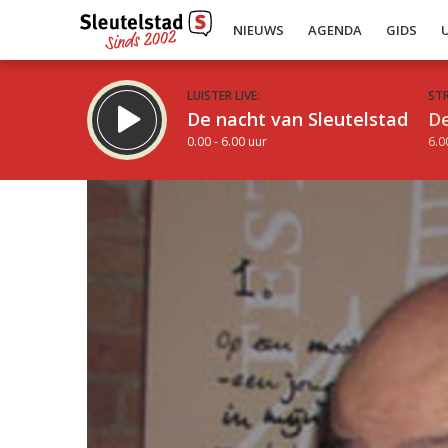
NIEUWS
AGENDA
GIDS
LUISTER LIVE:
ST
De nacht van Sleutelstad
De
0.00 - 6.00 uur
6.0
Inklappen