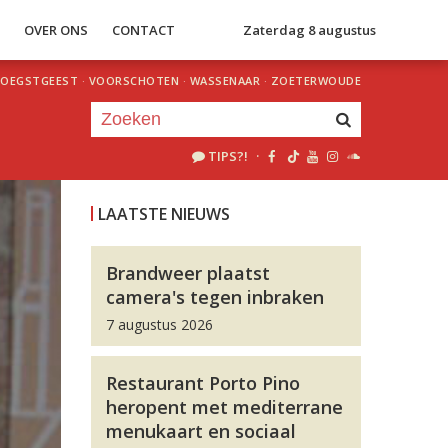
S
OVER ONS
CONTACT
Zaterdag 8 augustus
OEGSTGEEST
·
VOORSCHOTEN
·
WASSENAAR
·
ZOETERWOUDE
TIPS?!
·
Je luistert nu naar
uur 1 van 0
LAATSTE NIEUWS
«
Vorig uur
Volgend uur
»
Brandweer plaatst
camera's tegen inbraken
7 augustus 2026
Restaurant Porto Pino
heropent met mediterrane
menukaart en sociaal