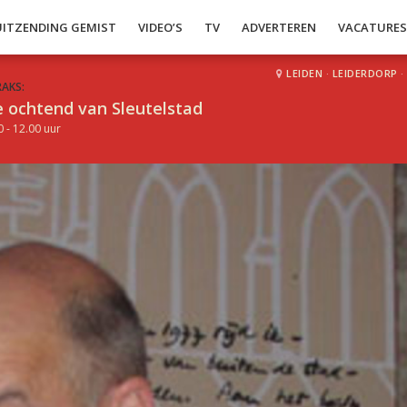
UITZENDING GEMIST
VIDEO’S
TV
ADVERTEREN
VACATURE
LEIDEN
·
LEIDERDORP
·
RAKS:
 ochtend van Sleutelstad
0 - 12.00 uur