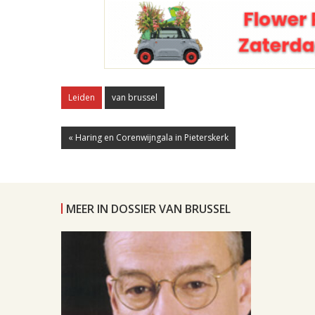
Leiden
van brussel
« Haring en Corenwijngala in Pieterskerk
MEER IN DOSSIER VAN BRUSSEL