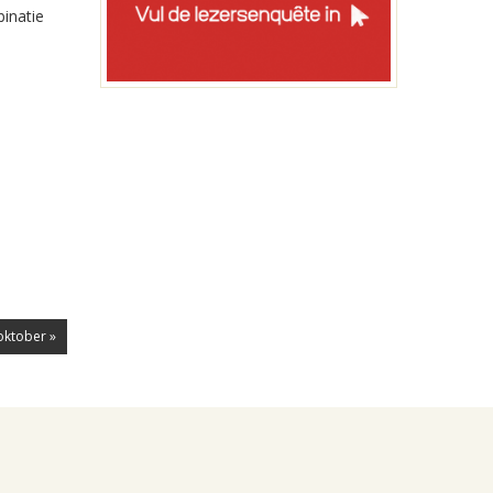
binatie
oktober »