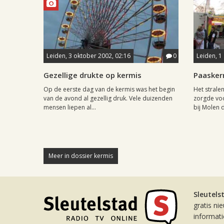
Leiden, 3 oktober 2002, 02:16
0
Leiden, 1 
Gezellige drukte op kermis
Paasker
Op de eerste dag van de kermis was het begin
Het strale
van de avond al gezellig druk. Vele duizenden
zorgde voo
mensen liepen al...
bij Molen d
Meer in dossier kermis
Sleutels
gratis ni
informat