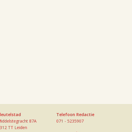
leutelstad
Telefoon Redactie
iddelstegracht 87A
071 - 5235907
312 TT Leiden