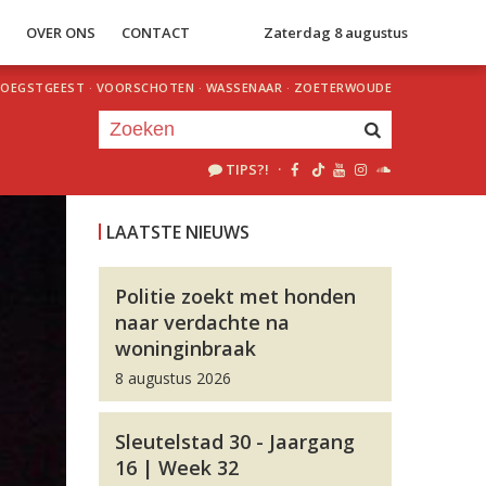
S
OVER ONS
CONTACT
Zaterdag 8 augustus
OEGSTGEEST
·
VOORSCHOTEN
·
WASSENAAR
·
ZOETERWOUDE
TIPS?!
·
Je luistert nu naar
uur 1 van 0
LAATSTE NIEUWS
«
Vorig uur
Volgend uur
»
Politie zoekt met honden
naar verdachte na
woninginbraak
8 augustus 2026
Sleutelstad 30 - Jaargang
16 | Week 32