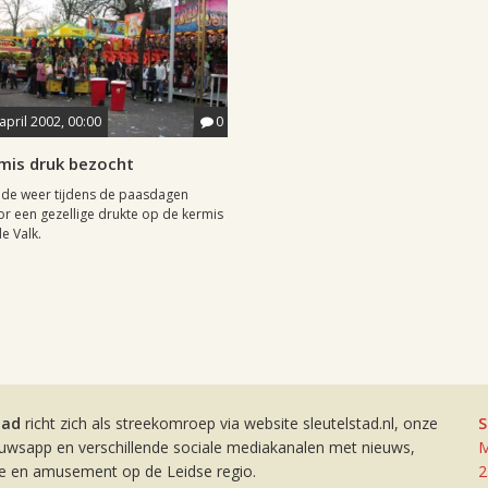
april 2002, 00:00
0
mis druk bezocht
nde weer tijdens de paasdagen
r een gezellige drukte op de kermis
e Valk.
tad
richt zich als streekomroep via website sleutelstad.nl, onze
S
euwsapp en verschillende sociale mediakanalen met nieuws,
M
ie en amusement op de Leidse regio.
2