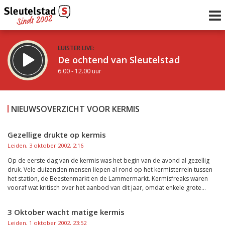
LUISTER LIVE:
De ochtend van Sleutelstad
6.00 - 12.00 uur
STRAKS:
De middag van Sleutelstad
NIEUWSOVERZICHT VOOR KERMIS
12.00 - 19.00 uur
uur 1 van 0
Vorig uur
Volgend uur
Gezellige drukte op kermis
Leiden, 3 oktober 2002, 2:16
Inklappen
Op de eerste dag van de kermis was het begin van de avond al gezellig
druk. Vele duizenden mensen liepen al rond op het kermisterrein tussen
het station, de Beestenmarkt en de Lammermarkt. Kermisfreaks waren
vooraf wat kritisch over het aanbod van dit jaar, omdat enkele grote...
3 Oktober wacht matige kermis
Leiden, 1 oktober 2002, 23:52