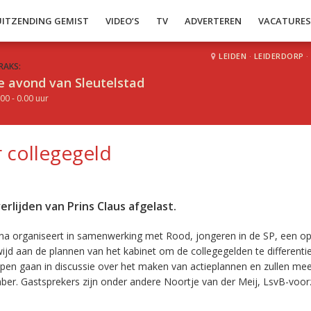
UITZENDING GEMIST
VIDEO’S
TV
ADVERTEREN
VACATURE
LEIDEN
·
LEIDERDORP
·
RAKS:
e avond van Sleutelstad
00 - 0.00 uur
 collegegeld
lijden van Prins Claus afgelast.
ena organiseert in samenwerking met Rood, jongeren in de SP, een o
jd aan de plannen van het kabinet om de collegegelden te differenti
en gaan in discussie over het maken van actieplannen en zullen m
er. Gastsprekers zijn onder andere Noortje van der Meij, LsvB-voorz