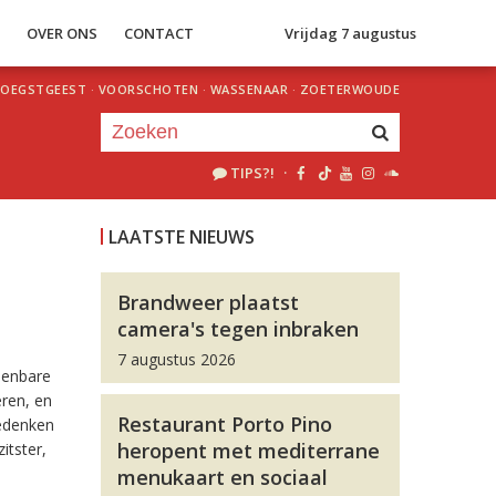
S
OVER ONS
CONTACT
Vrijdag 7 augustus
OEGSTGEEST
·
VOORSCHOTEN
·
WASSENAAR
·
ZOETERWOUDE
TIPS?!
·
Je luistert nu naar
uur 1 van 0
LAATSTE NIEUWS
«
Vorig uur
Volgend uur
»
Brandweer plaatst
camera's tegen inbraken
7 augustus 2026
penbare
eren, en
Restaurant Porto Pino
eedenken
heropent met mediterrane
itster,
menukaart en sociaal