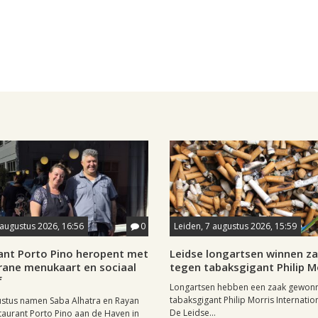
 augustus 2026, 16:56
0
Leiden, 7 augustus 2026, 15:59
ant Porto Pino heropent met
Leidse longartsen winnen z
rane menukaart en sociaal
tegen tabaksgigant Philip M
f
Longartsen hebben een zaak gewon
tabaksgigant Philip Morris Internation
ustus namen Saba Alhatra en Rayan
De Leidse...
taurant Porto Pino aan de Haven in