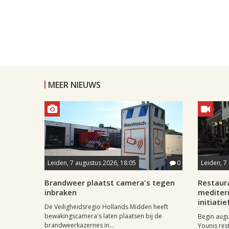
MEER NIEUWS
Leiden, 7 augustus 2026, 18:05
0
Leiden, 7
Brandweer plaatst camera's tegen
Restaur
inbraken
mediter
initiatie
De Veiligheidsregio Hollands Midden heeft
bewakingscamera's laten plaatsen bij de
Begin aug
brandweerkazernes in...
Younis res