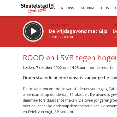
NIEUWS
AGENDA
GIDS
LUISTER LIVE:
ST
De Vrijdagavond met Gijs
D
19.00 - 21.00 uur
21.
ROOD en LSVB tegen hoger
Leiden, 7 oktober 2002 om 14:23 uur door de redactie
Inklappen
Onderstaande bijeenkomst is vanwege het over
De activiteitencommissie van studentenvereniging Cat
bijeenkomst op donderdag 10 oktober. De avond is gewi
daarmee fors duurder te maken. De twee jongerengroep
over de landelijke onderwijsdemonstratie van 12 novemb
en Driek van Vugt, SP-senator.