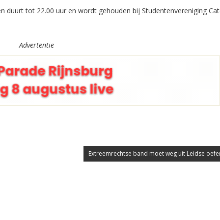
 duurt tot 22.00 uur en wordt gehouden bij Studentenvereniging Ca
Advertentie
Extreemrechtse band moet weg uit Leidse oefe