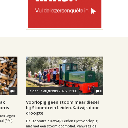
0
Leiden, 7 augustus 2026, 15:00
0
aak
Voorlopig geen stoom maar diesel
orris
bij Stoomtrein Leiden-Katwijk door
droogte
nen tegen
al (PMI).
De Stoomtrein Katwijk Leiden rijdt voorlopig
niet met een stoomlocomotief. Vanwege de