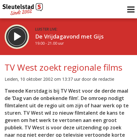
LUISTER LIVE:
De Vrijdagavond met Gijs
19.00 - 21.00 uur
STRAKS:
De avond van Sleutelstad
TV West zoekt regionale films
21.00 - 0.00 uur
uur 1 van 0
Vorig uur
Volgend uur
Leiden, 10 oktober 2002 om 13:37 uur door de redactie
Inklappen
Tweede Kerstdag is bij TV West voor de derde maal
de ‘Dag van de onbekende film’. De omroep nodigt
filmtalent uit de regio uit om zijn of haar werk op te
sturen. TV West wil zo nieuw filmtalent de kans te
geven om het werk te vertonen aan een groot
publiek. TV West is voor deze uitzending op zoek
naar nog niet eerder op televisie vertoonde korte