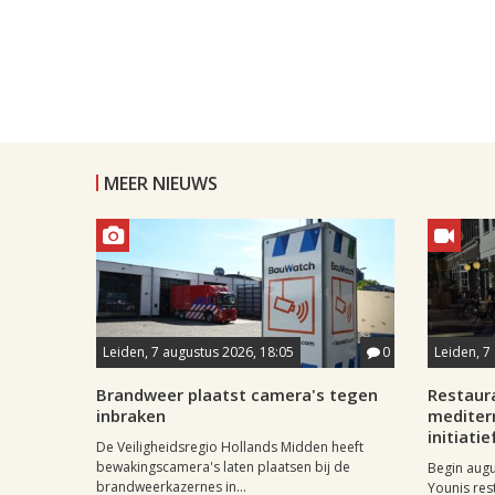
MEER NIEUWS
Leiden, 7 augustus 2026, 18:05
0
Leiden, 7
Brandweer plaatst camera's tegen
Restaur
inbraken
mediter
initiatie
De Veiligheidsregio Hollands Midden heeft
bewakingscamera's laten plaatsen bij de
Begin aug
brandweerkazernes in...
Younis res