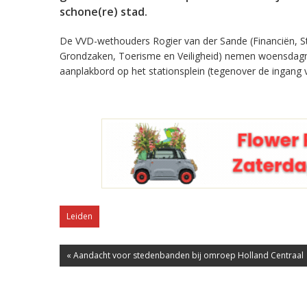
schone(re) stad.
De VVD-wethouders Rogier van der Sande (Financiën, S
Grondzaken, Toerisme en Veiligheid) nemen woensdagmi
aanplakbord op het stationsplein (tegenover de ingang v
Leiden
« Aandacht voor stedenbanden bij omroep Holland Centraal