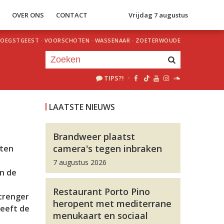
S
OVER ONS
CONTACT
Vrijdag 7 augustus
OEGSTGEEST
·
VOORSCHOTEN
·
WASSENAAR
·
ZOETERWOUDE
TIPS?!
·
Je luistert nu naar
uur 1 van 0
LAATSTE NIEUWS
«
Vorig uur
Volgend uur
»
Brandweer plaatst
camera's tegen inbraken
tten
7 augustus 2026
an de
Restaurant Porto Pino
strenger
heropent met mediterrane
heeft de
menukaart en sociaal