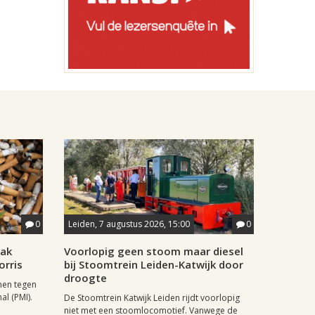
0
Leiden, 7 augustus 2026, 15:00
0
aak
Voorlopig geen stoom maar diesel
orris
bij Stoomtrein Leiden-Katwijk door
droogte
nen tegen
al (PMI).
De Stoomtrein Katwijk Leiden rijdt voorlopig
niet met een stoomlocomotief. Vanwege de