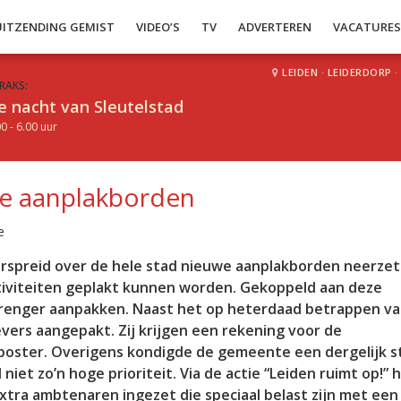
UITZENDING GEMIST
VIDEO’S
TV
ADVERTEREN
VACATURE
LEIDEN
·
LEIDERDORP
·
RAKS:
e nacht van Sleutelstad
0 - 6.00 uur
we aanplakborden
e
verspreid over de hele stad nieuwe aanplakborden neerze
ctiviteiten geplakt kunnen worden. Gekoppeld aan deze
 strenger aanpakken. Naast het op heterdaad betrappen v
ers aangepakt. Zij krijgen een rekening voor de
 poster. Overigens kondigde de gemeente een dergelijk 
niet zo’n hoge prioriteit. Via de actie “Leiden ruimt op!” 
xtra ambtenaren ingezet die speciaal belast zijn met een