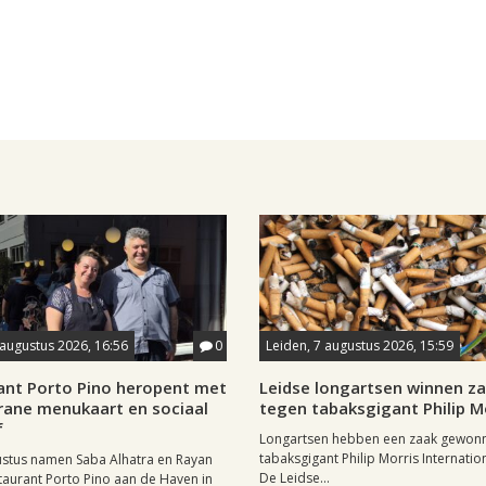
 augustus 2026, 16:56
0
Leiden, 7 augustus 2026, 15:59
ant Porto Pino heropent met
Leidse longartsen winnen z
rane menukaart en sociaal
tegen tabaksgigant Philip M
f
Longartsen hebben een zaak gewon
tabaksgigant Philip Morris Internation
ustus namen Saba Alhatra en Rayan
De Leidse...
taurant Porto Pino aan de Haven in