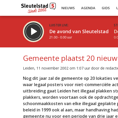
NIEUWS
AGENDA
GIDS
LUISTER LIVE:
ST
De avond van Sleutelstad
D
21.00 - 0.00 uur
0.0
Gemeente plaatst 20 nieu
Leiden, 11 november 2002 om 1:07 uur door de redacti
Inklappen
Nog dit jaar zal de gemeente op 20 lokaties 
waar legaal posters voor niet-commerciële a
uitbreiding gaat Leiden het illegaal plakken
plakkers, worden voortaan ook de opdrachtgev
schoonmaakkosten van elke illegaal geplakte
beleid in 1999 ook al aan, maar handhaving had 
gemeente nu voor een periode van drie jaar e