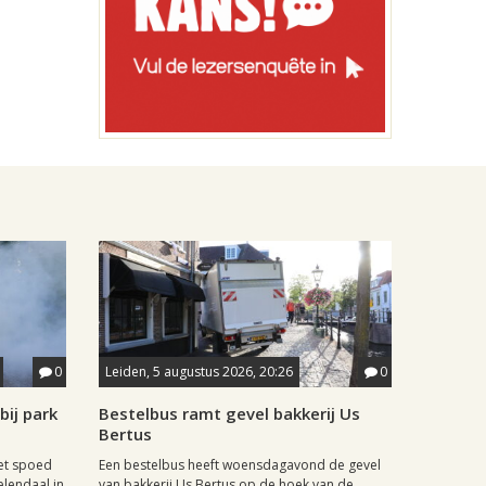
0
Leiden, 5 augustus 2026, 20:26
0
ij park
Bestelbus ramt gevel bakkerij Us
Bertus
et spoed
Een bestelbus heeft woensdagavond de gevel
elendaal in
van bakkerij Us Bertus op de hoek van de