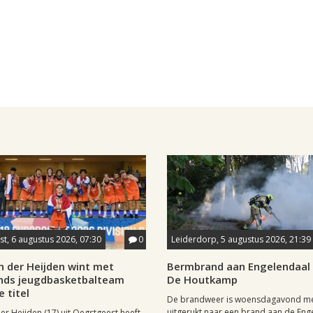
t, 6 augustus 2026, 07:30
0
Leiderdorp, 5 augustus 2026, 21:39
n der Heijden wint met
Bermbrand aan Engelendaal b
nds jeugdbasketbalteam
De Houtkamp
 titel
De brandweer is woensdagavond m
uitgerukt naar een brand aan de Eng
er Heijden (17) uit Oegstgeest heeft