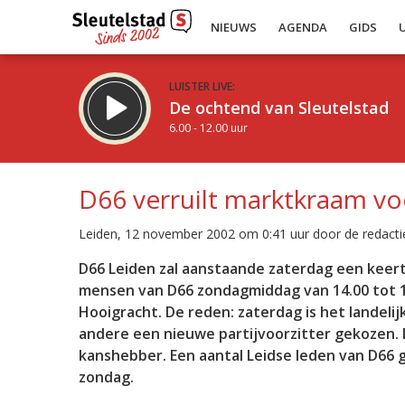
NIEUWS
AGENDA
GIDS
LUISTER LIVE:
De ochtend van Sleutelstad
6.00 - 12.00 uur
D66 verruilt marktkraam vo
Leiden, 12 november 2002 om 0:41 uur door de redacti
Inklappen
D66 Leiden zal aanstaande zaterdag een keertj
mensen van D66 zondagmiddag van 14.00 tot 16
Hooigracht. De reden: zaterdag is het landeli
andere een nieuwe partijvoorzitter gekozen.
kanshebber. Een aantal Leidse leden van D66
zondag.