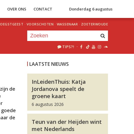
S
OVER ONS
CONTACT
Donderdag 6 augustus
OEGSTGEEST
·
VOORSCHOTEN
·
WASSENAAR
·
ZOETERWOUDE
TIPS?!
·
Je luistert nu naar
uur 1 van 0
LAATSTE NIEUWS
«
Vorig uur
Volgend uur
»
InLeidenThuis: Katja
Jordanova speelt de
zijn de
groene kaart
e
er
6 augustus 2026
n goede
naar de
Teun van der Heijden wint
met Nederlands