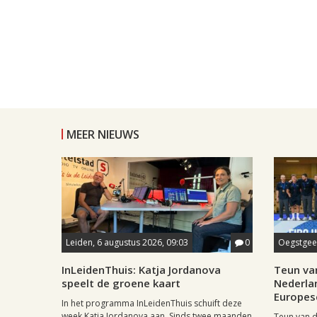
MEER NIEUWS
Leiden, 6 augustus 2026, 09:03
0
Oegstgees
InLeidenThuis: Katja Jordanova
Teun va
speelt de groene kaart
Nederla
Europese
In het programma InLeidenThuis schuift deze
week Katja Jordanova aan. Sinds twee maanden
Teun van d