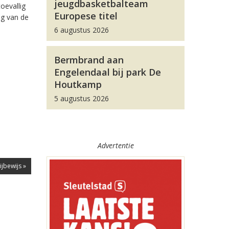
jeugdbasketbalteam
oevallig
Europese titel
ng van de
6 augustus 2026
Bermbrand aan
Engelendaal bij park De
Houtkamp
5 augustus 2026
Advertentie
ijbewijs »