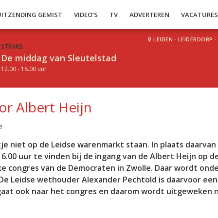
UITZENDING GEMIST
VIDEO’S
TV
ADVERTEREN
VACATURE
LEIDEN
·
LEIDERDORP
·
STRAKS:
De middag van Sleutelstad
12.00 - 18.00 uur
or Albert Heijn
e
e niet op de Leidse warenmarkt staan. In plaats daarvan 
.00 uur te vinden bij de ingang van de Albert Heijn op d
jke congres van de Democraten in Zwolle. Daar wordt ond
 De Leidse wethouder Alexander Pechtold is daarvoor ee
 gaat ook naar het congres en daarom wordt uitgeweken 