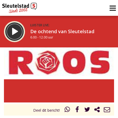
LUISTER LIVE:
De ochtend van Sleutelstad
6.00 - 12.00 uur
STRAKS:
De middag van Sleutelstad
12.00 - 19.00 uur
uur 1 van 0
Vorig uur
Volgend uur
Inklappen
Deel dit bericht!