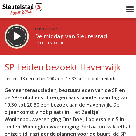
LUISTER LIVE:
De middag van Sleutelstad
12.00 - 18.00 uur
STRAKS:
De avond van Sleutelstad
SP Leiden bezoekt Havenwijk
18.00 - 19.00 uur
uur 1 van 0
Vorig uur
Volgend uur
Leiden, 13 december 2002 om 13:33 uur door de redactie
Inklappen
Gemeenteraadsleden, bestuursleden van de SP en
de SP-Hulpdienst brengen aanstaande maandag van
19.30 tot 20.30 een bezoek aan de Havenwijk. De
bijeenkomst vindt plaats in ‘Het Zaaltje’,
Woningbouwvereniging Ons Doel, Looiersplein 5 in
Leiden. Woningbouwvereniging Portaal ontwikkelt al
enige tijd ingrijpende plannen voor de buurt; de SP