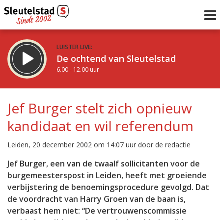
LUISTER LIVE:
De ochtend van Sleutelstad
6.00 - 12.00 uur
STRAKS:
De middag van Sleutelstad
Jef Burger stelt zich opnieuw
12.00 - 19.00 uur
kandidaat en wil referendum
uur 1 van 0
Vorig uur
Volgend uur
Leiden, 20 december 2002 om 14:07 uur door de redactie
Inklappen
Jef Burger, een van de twaalf sollicitanten voor de
burgemeesterspost in Leiden, heeft met groeiende
verbijstering de benoemingsprocedure gevolgd. Dat
de voordracht van Harry Groen van de baan is,
verbaast hem niet: “De vertrouwenscommissie