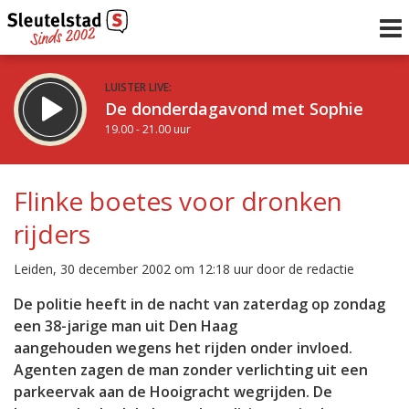
LUISTER LIVE:
De donderdagavond met Sophie
19.00 - 21.00 uur
STRAKS:
De avond van Sleutelstad
Flinke boetes voor dronken
21.00 - 0.00 uur
rijders
uur 1 van 0
Vorig uur
Volgend uur
Leiden, 30 december 2002 om 12:18 uur door de redactie
Inklappen
De politie heeft in de nacht van zaterdag op zondag
een 38-jarige man uit Den Haag
aangehouden wegens het rijden onder invloed.
Agenten zagen de man zonder verlichting uit een
parkeervak aan de Hooigracht wegrijden. De