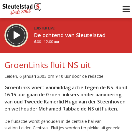
LUISTER LIVE:
De ochtend van Sleutelstad
6.00 - 12.00 uur
STRAKS:
De middag van Sleutelstad
GroenLinks fluit NS uit
12.00 - 17.00 uur
uur 1 van 0
Vorig uur
Volgend uur
Leiden, 6 januari 2003 om 9:10 uur door de redactie
Inklappen
GroenLinks voert vanmiddag actie tegen de NS. Rond
16.15 uur gaan de GroenLinksers onder aanvoering
van oud Tweede Kamerlid Hugo van der Steenhoven
en wethouder Mohamed Rabbae de NS uitfluiten.
De fluitactie wordt gehouden in de centrale hal van
station Leiden Centraal. Fluitjes worden ter plekke uitgedeeld.