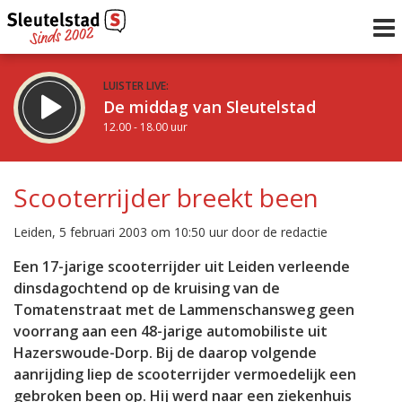
LUISTER LIVE:
De middag van Sleutelstad
12.00 - 18.00 uur
STRAKS:
De vrijdagavond met Keanu
Scooterrijder breekt been
18.00 - 19.00 uur
uur 1 van 0
Vorig uur
Volgend uur
Leiden, 5 februari 2003 om 10:50 uur door de redactie
Inklappen
Een 17-jarige scooterrijder uit Leiden verleende
dinsdagochtend op de kruising van de
Tomatenstraat met de Lammenschansweg geen
voorrang aan een 48-jarige automobiliste uit
Hazerswoude-Dorp. Bij de daarop volgende
aanrijding liep de scooterrijder vermoedelijk een
gebroken been op. Hij werd naar een ziekenhuis