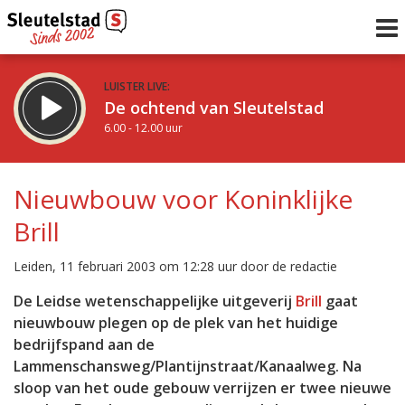
LUISTER LIVE:
De ochtend van Sleutelstad
6.00 - 12.00 uur
STRAKS:
De middag van Sleutelstad
Nieuwbouw voor Koninklijke
12.00 - 18.00 uur
Brill
uur 1 van 0
Vorig uur
Volgend uur
Leiden, 11 februari 2003 om 12:28 uur door de redactie
Inklappen
De Leidse wetenschappelijke uitgeverij
Brill
gaat
nieuwbouw plegen op de plek van het huidige
bedrijfspand aan de
Lammenschansweg/Plantijnstraat/Kanaalweg. Na
sloop van het oude gebouw verrijzen er twee nieuwe