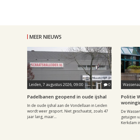
MEER NIEUWS
Leiden, 7 augustus 2026, 09:00
0
Wassenaar
Padelbanen geopend in oude ijshal
Politie
woningi
In de oude ijshal aan de Vondellaan in Leiden
wordt weer gesport. Niet geschaatst, zoals 47
De Wassena
jaar lang, maar...
getuigen v
Kerkdam in 