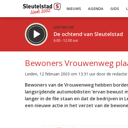
NIEUWS
AGENDA
GIDS
LUISTER LIVE:
De ochtend van Sleutelstad
6.00 - 12.00 uur
Bewoners Vrouwenweg plaa
Leiden, 12 februari 2003 om 13:31 uur door de redactie
Inklappen
Bewoners van de Vrouwenweg hebben borden l
langsrijdende automobilisten ‘ervan bewust 
langer in de file staan en dat de bedrijven in L
een nieuwe actie in het verzet van de bewone