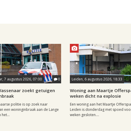
, 7 augustus 2026, 07:00
0
Leiden, 6 augustus 2026, 18:33
 Wassenaar zoekt getuigen
Woning aan Maartje Offersp
nbraak
weken dicht na explosie
arse politie is op zoek naar
Een woning aan het Maartje Offerspa
an een woninginbraak aan de Lange
Leiden is donderdag met spoed voor
het...
weken gesloten....