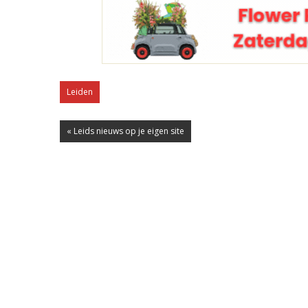
Leiden
« Leids nieuws op je eigen site