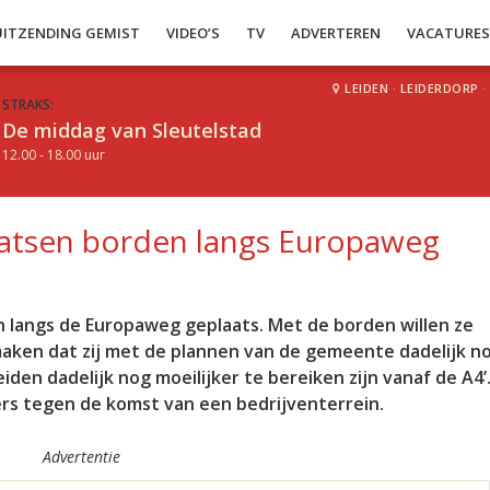
UITZENDING GEMIST
VIDEO’S
TV
ADVERTEREN
VACATURE
LEIDEN
·
LEIDERDORP
·
STRAKS:
De middag van Sleutelstad
12.00 - 18.00 uur
tsen borden langs Europaweg
angs de Europaweg geplaats. Met de borden willen ze
maken dat zij met de plannen van de gemeente dadelijk n
eiden dadelijk nog moeilijker te bereiken zijn vanaf de A4’.
rs tegen de komst van een bedrijventerrein.
Advertentie