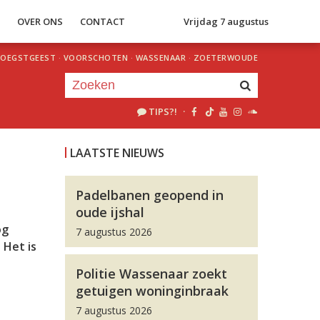
S
OVER ONS
CONTACT
Vrijdag 7 augustus
OEGSTGEEST
·
VOORSCHOTEN
·
WASSENAAR
·
ZOETERWOUDE
TIPS?!
·
Je luistert nu naar
uur 1 van 0
LAATSTE NIEUWS
«
Vorig uur
Volgend uur
»
Padelbanen geopend in
oude ijshal
og
7 augustus 2026
 Het is
Politie Wassenaar zoekt
getuigen woninginbraak
7 augustus 2026