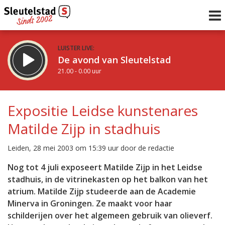
LUISTER LIVE:
De avond van Sleutelstad
21.00 - 0.00 uur
STRAKS:
De nacht van Sleutelstad
Expositie Leidse kunstenares
0.00 - 6.00 uur
Matilde Zijp in stadhuis
uur 1 van 0
Vorig uur
Volgend uur
Leiden, 28 mei 2003 om 15:39 uur door de redactie
Inklappen
Nog tot 4 juli exposeert Matilde Zijp in het Leidse
stadhuis, in de vitrinekasten op het balkon van het
atrium. Matilde Zijp studeerde aan de Academie
Minerva in Groningen. Ze maakt voor haar
schilderijen over het algemeen gebruik van olieverf.