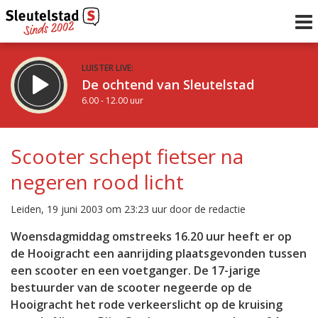
LUISTER LIVE:
De ochtend van Sleutelstad
6.00 - 12.00 uur
STRAKS:
De middag van Sleutelstad
Scooter schept fietser na
12.00 - 18.00 uur
negeren rood licht
uur 1 van 0
Vorig uur
Volgend uur
Leiden, 19 juni 2003 om 23:23 uur door de redactie
Inklappen
Woensdagmiddag omstreeks 16.20 uur heeft er op
de Hooigracht een aanrijding plaatsgevonden tussen
een scooter en een voetganger. De 17-jarige
bestuurder van de scooter negeerde op de
Hooigracht het rode verkeerslicht op de kruising