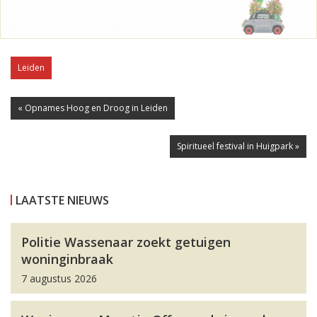
Leiden
« Opnames Hoog en Droog in Leiden
Spiritueel festival in Huigpark »
LAATSTE NIEUWS
Politie Wassenaar zoekt getuigen
woninginbraak
7 augustus 2026