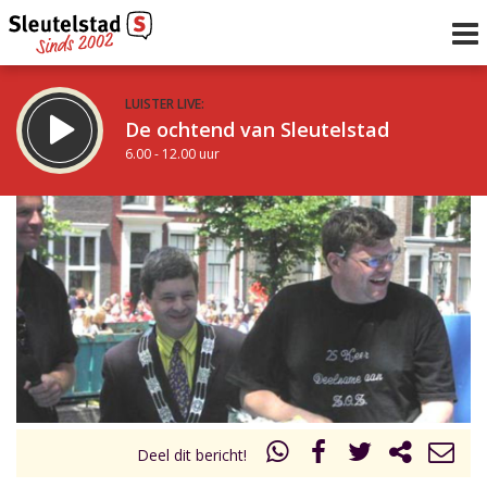
LUISTER LIVE:
De ochtend van Sleutelstad
6.00 - 12.00 uur
STRAKS:
De middag van Sleutelstad
12.00 - 18.00 uur
uur 1 van 0
Vorig uur
Volgend uur
Inklappen
Deel dit bericht!