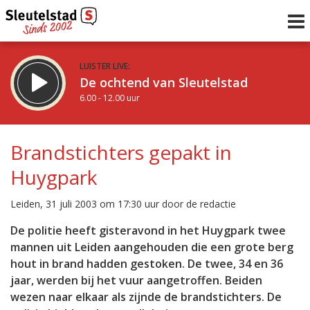
LUISTER LIVE:
De ochtend van Sleutelstad
6.00 - 12.00 uur
STRAKS:
De middag van Sleutelstad
Brandstichters gepakt in
12.00 - 18.00 uur
Huygpark
uur 1 van 0
Vorig uur
Volgend uur
Leiden, 31 juli 2003 om 17:30 uur door de redactie
Inklappen
De politie heeft gisteravond in het Huygpark twee
mannen uit Leiden aangehouden die een grote berg
hout in brand hadden gestoken. De twee, 34 en 36
jaar, werden bij het vuur aangetroffen. Beiden
wezen naar elkaar als zijnde de brandstichters. De