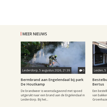
MEER NIEUWS
Leiderdorp, 5 augustus 2026, 21:39
0
Leiden, 5
Bermbrand aan Engelendaal bij park
Bestelbu
De Houtkamp
Bertus
De brandweer is woensdagavond met spoed
Een beste
uitgerukt naar een brand aan de Engelendaal in
van bakker
Leiderdorp. Bij het...
Groenhazen