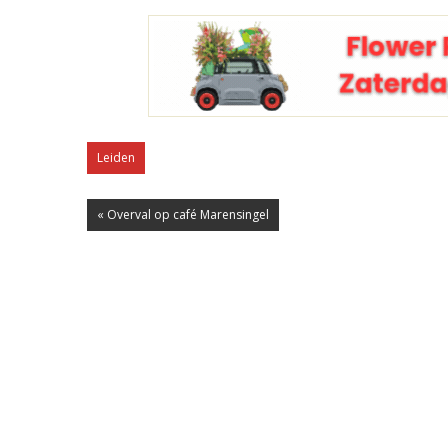
Leiden
« Overval op café Marensingel