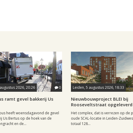
 augustus 2026, 20:26
0
Leiden, 5 augustus 2026, 18:33
s ramt gevel bakkerij Us
Nieuwbouwproject BLEI bij
Rooseveltstraat opgeleverd
lbus heeft woensdagavond de gevel
Het complex, dat is verrezen op de p
ij Us Bertus op de hoek van de
oude SCAL-locatie in Leiden-Zuidwest,
gracht en de...
totaal 128...