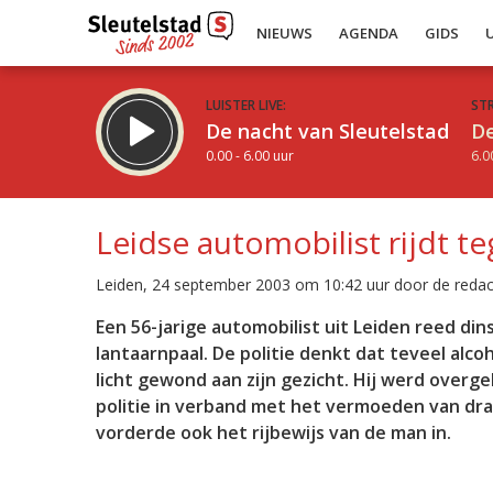
NIEUWS
AGENDA
GIDS
LUISTER LIVE:
ST
De nacht van Sleutelstad
De
0.00 - 6.00 uur
6.0
Leidse automobilist rijdt t
Leiden, 24 september 2003 om 10:42 uur door de redac
Inklappen
Een 56-jarige automobilist uit Leiden reed d
lantaarnpaal. De politie denkt dat teveel alco
licht gewond aan zijn gezicht. Hij werd overge
politie in verband met het vermoeden van dr
vorderde ook het rijbewijs van de man in.