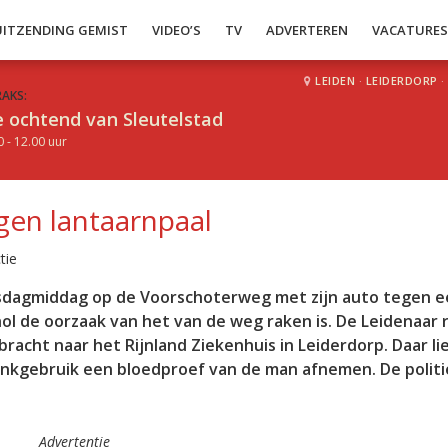
UITZENDING GEMIST
VIDEO’S
TV
ADVERTEREN
VACATURE
LEIDEN
·
LEIDERDORP
·
RAKS:
 ochtend van Sleutelstad
0 - 12.00 uur
egen lantaarnpaal
tie
insdagmiddag op de Voorschoterweg met zijn auto tegen 
hol de oorzaak van het van de weg raken is. De Leidenaar 
bracht naar het Rijnland Ziekenhuis in Leiderdorp. Daar li
ankgebruik een bloedproef van de man afnemen. De politi
Advertentie