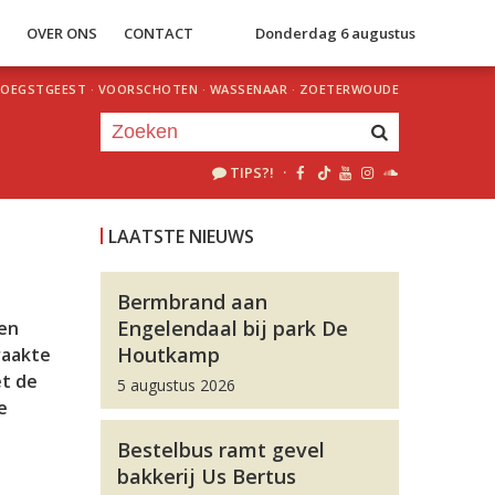
S
OVER ONS
CONTACT
Donderdag 6 augustus
OEGSTGEEST
·
VOORSCHOTEN
·
WASSENAAR
·
ZOETERWOUDE
TIPS?!
·
Je luistert nu naar
uur 1 van 0
LAATSTE NIEUWS
«
Vorig uur
Volgend uur
»
Bermbrand aan
Engelendaal bij park De
een
Houtkamp
raakte
et de
5 augustus 2026
e
Bestelbus ramt gevel
bakkerij Us Bertus