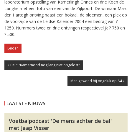
laboratorium opstelling van Kamerlingh Onnes en drie Koen de
Langhe met een foto van een van de Zijlpoort. De winnaar Marc
den Hartogh ontving naast een bokaal, de bloemen, een plek op
de voorzijde van de Leidse Kalender 2004 een bedrag van ?
1250. Nummers twee en drie ontvingen respectievelijk ? 750 en
? 500.
Leiden
« BeP: "Kamernood nog lang niet opgelost"
Man gewond bij ongeluk op A4 »
LAATSTE NIEUWS
Voetbalpodcast 'De mens achter de bal'
met Jaap Visser