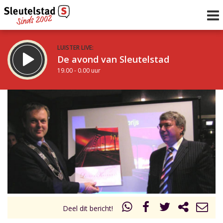
LUISTER LIVE:
De avond van Sleutelstad
19.00 - 0.00 uur
STRAKS:
De nacht van Sleutelstad
0.00 - 6.00 uur
uur 1 van 0
Vorig uur
Volgend uur
Inklappen
Deel dit bericht!