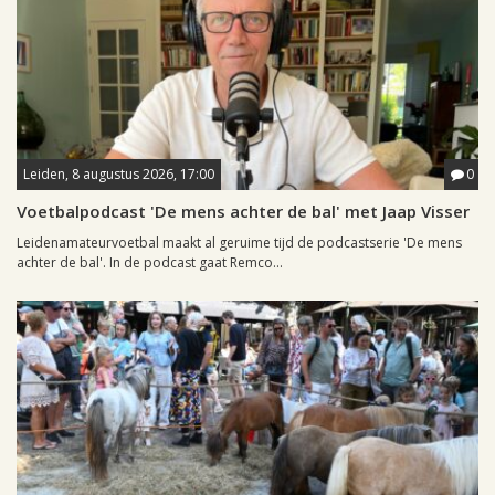
Leiden, 8 augustus 2026, 17:00
0
Voetbalpodcast 'De mens achter de bal' met Jaap Visser
Leidenamateurvoetbal maakt al geruime tijd de podcastserie 'De mens
achter de bal'. In de podcast gaat Remco...