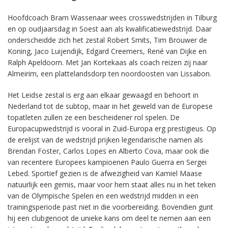
Hoofdcoach Bram Wassenaar wees crosswedstrijden in Tilburg
en op oudjaarsdag in Soest aan als kwalificatiewedstrijd. Daar
onderscheidde zich het zestal Robert Smits, Tim Brouwer de
Koning, Jaco Luijendijk, Edgard Creemers, René van Dijke en
Ralph Apeldoorn. Met Jan Kortekaas als coach reizen zij naar
Almeirim, een plattelandsdorp ten noordoosten van Lissabon.
Het Leidse zestal is erg aan elkaar gewaagd en behoort in
Nederland tot de subtop, maar in het geweld van de Europese
topatleten zullen ze een bescheidener rol spelen. De
Europacupwedstrijd is vooral in Zuid-Europa erg prestigieus. Op
de erelijst van de wedstrijd prijken legendarische namen als
Brendan Foster, Carlos Lopes en Alberto Cova, maar ook die
van recentere Europees kampioenen Paulo Guerra en Sergei
Lebed. Sportief gezien is de afwezigheid van Kamiel Maase
natuurlijk een gemis, maar voor hem staat alles nu in het teken
van de Olympische Spelen en een wedstrijd midden in een
trainingsperiode past niet in die voorbereiding. Bovendien gunt
hij een clubgenoot de unieke kans om deel te nemen aan een