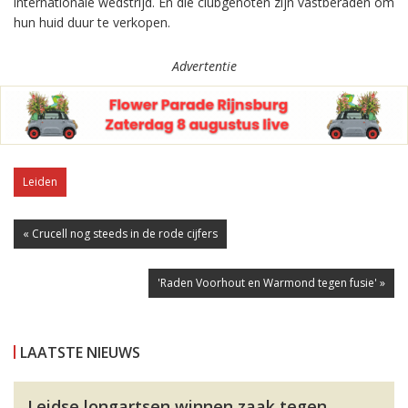
internationale wedstrijd. En die clubgenoten zijn vastberaden om
hun huid duur te verkopen.
Advertentie
Leiden
« Crucell nog steeds in de rode cijfers
'Raden Voorhout en Warmond tegen fusie' »
LAATSTE NIEUWS
Leidse longartsen winnen zaak tegen