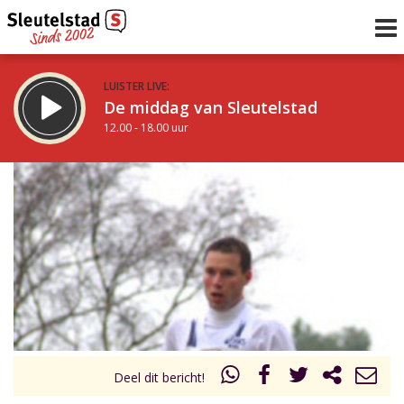
LUISTER LIVE:
De middag van Sleutelstad
12.00 - 18.00 uur
STRAKS:
De vrijdagavond met Keanu
18.00 - 19.00 uur
uur 1 van 0
Vorig uur
Volgend uur
Inklappen
Deel dit bericht!