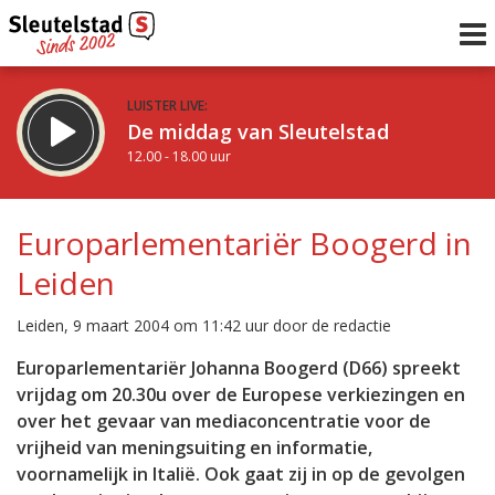
LUISTER LIVE:
De middag van Sleutelstad
12.00 - 18.00 uur
STRAKS:
De vrijdagavond met Keanu
Europarlementariër Boogerd in
18.00 - 19.00 uur
Leiden
uur 1 van 0
Vorig uur
Volgend uur
Leiden, 9 maart 2004 om 11:42 uur door de redactie
Inklappen
Europarlementariër Johanna Boogerd (D66) spreekt
vrijdag om 20.30u over de Europese verkiezingen en
over het gevaar van mediaconcentratie voor de
vrijheid van meningsuiting en informatie,
voornamelijk in Italië. Ook gaat zij in op de gevolgen