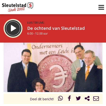
LUISTER LIVE:
De ochtend van Sleutelstad
6.00 - 12.00 uur
STRAKS:
De middag van Sleutelstad
12.00 - 18.00 uur
uur 1 van 0
Vorig uur
Volgend uur
Inklappen
Deel dit bericht!