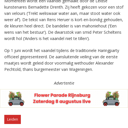
Momenteel wordt een vaandel gemaakt door de Leidse
kunstenares Bernadette Drenth. Zij heeft geko­zen voor een stof
van velours (‘Trekt weliswaar water aan, maar stoot water ook
weer af’). De tekst van Rens Heruer is kort-en-bondig gehouden,
de kleuren heel direct. De bandelier is van mahoniehout (‘Een
wens van het bestuur’). De dwarsstok van smid Peter Scheltens
wordt hol (‘Anders is het vaandel niet te tillen’).
Op 1 juni wordt het vaandel tijdens de traditionele Haringparty
officieel gepresenteerd. De aanslui­tende vei­ling van de eerste
maatjes wordt geleid door voorma­lig wethouder Alexander
Pecht­old, thans burgemeester van Wageningen.
Advertentie
Leiden