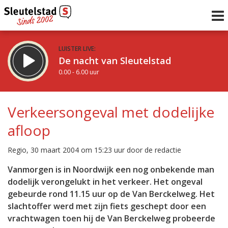
LUISTER LIVE:
De nacht van Sleutelstad
0.00 - 6.00 uur
STRAKS:
De ochtend van Sleutelstad
Verkeersongeval met dodelijke
6.00 - 12.00 uur
afloop
uur 1 van 0
Vorig uur
Volgend uur
Regio, 30 maart 2004 om 15:23 uur door de redactie
Inklappen
Vanmorgen is in Noordwijk een nog onbekende man
dodelijk verongelukt in het verkeer. Het ongeval
gebeurde rond 11.15 uur op de Van Berckelweg. Het
slachtoffer werd met zijn fiets geschept door een
vrachtwagen toen hij de Van Berckelweg probeerde