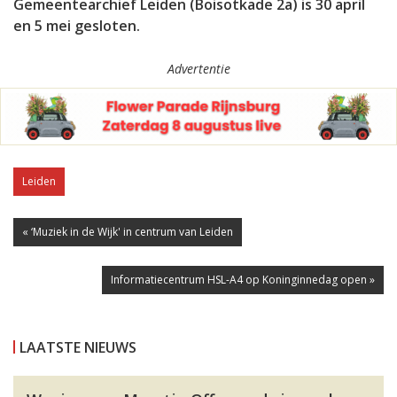
Gemeentearchief Leiden (Boisotkade 2a) is 30 april
en 5 mei gesloten.
Advertentie
Leiden
« ‘Muziek in de Wijk' in centrum van Leiden
Informatiecentrum HSL-A4 op Koninginnedag open »
LAATSTE NIEUWS