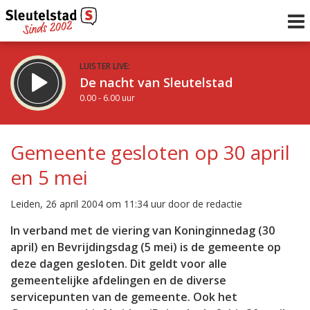
LUISTER LIVE:
De nacht van Sleutelstad
0.00 - 6.00 uur
STRAKS:
De ochtend van Sleutelstad
Gemeente gesloten op 30 april
6.00 - 12.00 uur
en 5 mei
uur 1 van 0
Vorig uur
Volgend uur
Leiden, 26 april 2004 om 11:34 uur door de redactie
Inklappen
In verband met de viering van Koninginnedag (30
april) en Bevrijdingsdag (5 mei) is de gemeente op
deze dagen gesloten. Dit geldt voor alle
gemeentelijke afdelingen en de diverse
servicepunten van de gemeente. Ook het