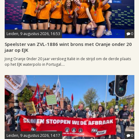
Leiden, 9 augustus 2026, 16:53
0
Speelster van ZVL-1886 wint brons met Oranje onder 20
jaar op EJK
Jong Oranje 0nder 20 jaar versloeg Italië in de strijd om de derde plaats
op het EJK waterpolo in Portugal....
Leiden, 9 augustus 2026, 14:17
0