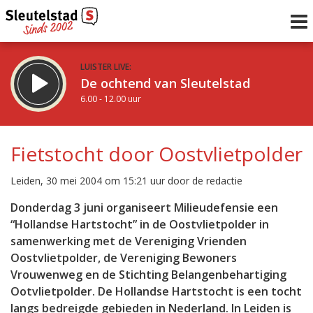
LUISTER LIVE:
De ochtend van Sleutelstad
6.00 - 12.00 uur
STRAKS:
De middag van Sleutelstad
Fietstocht door Oostvlietpolder
12.00 - 18.00 uur
uur 1 van 0
Vorig uur
Volgend uur
Leiden, 30 mei 2004 om 15:21 uur door de redactie
Inklappen
Donderdag 3 juni organiseert Milieudefensie een
“Hollandse Hartstocht” in de Oostvlietpolder in
samenwerking met de Vereniging Vrienden
Oostvlietpolder, de Vereniging Bewoners
Vrouwenweg en de Stichting Belangenbehartiging
Ootvlietpolder. De Hollandse Hartstocht is een tocht
langs bedreigde gebieden in Nederland. In Leiden is