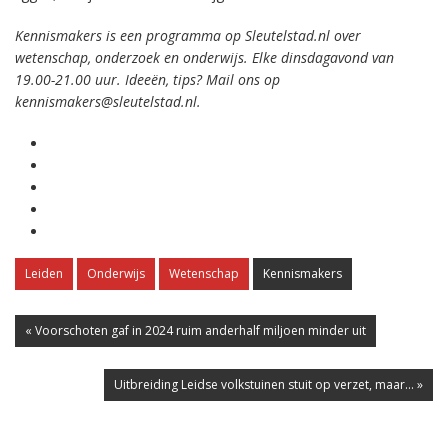
Kennismakers is een programma op Sleutelstad.nl over
wetenschap, onderzoek en onderwijs. Elke dinsdagavond van
19.00-21.00 uur. Ideeën, tips? Mail ons op
kennismakers@sleutelstad.nl.
Leiden
Onderwijs
Wetenschap
Kennismakers
« Voorschoten gaf in 2024 ruim anderhalf miljoen minder uit
Uitbreiding Leidse volkstuinen stuit op verzet, maar... »