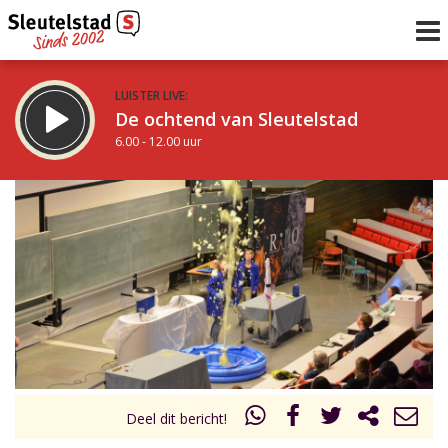
LUISTER LIVE:
De ochtend van Sleutelstad
6.00 - 12.00 uur
STRAKS:
De middag van Sleutelstad
12.00 - 19.00 uur
uur 1 van 0
Vorig uur
Volgend uur
Inklappen
Deel dit bericht!