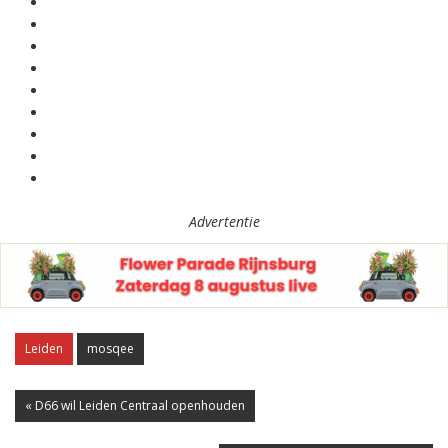
Advertentie
Leiden
mosqee
« D66 wil Leiden Centraal openhouden