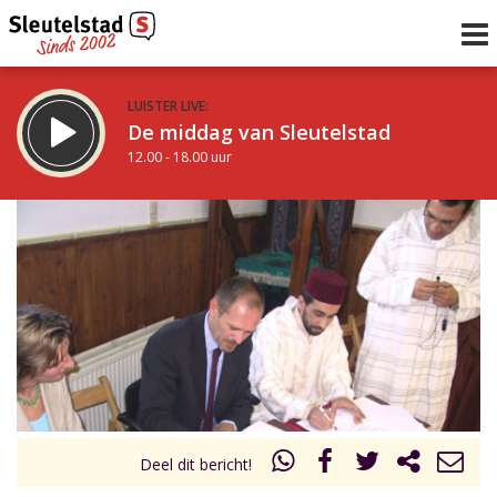
LUISTER LIVE:
De middag van Sleutelstad
12.00 - 18.00 uur
STRAKS:
De vrijdagavond met Keanu
18.00 - 19.00 uur
uur 1 van 0
Vorig uur
Volgend uur
Inklappen
Deel dit bericht!