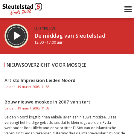
LUISTER LIVE:
De middag van Sleutelstad
12.00 - 17.00 uur
STRAKS:
Sleutelstad 30
NIEUWSOVERZICHT VOOR MOSQEE
17.00 - 19.00 uur
uur 1 van 0
Vorig uur
Volgend uur
Artists Impression Leiden Noord
Leiden, 19 maart 2005, 11:53
Inklappen
Bouw nieuwe moskee in 2007 van start
Leiden, 19 maart 2005, 11:38
Leiden Noord krijgt binnen enkele jaren een nieuwe moskee. Deze
vervangt het huidige gebedshuis dat te klein is geworden. Pvda-
wethouder Ron Hillebrand en voorzitter El Aidi van de Islamitische
Vereniging Leiden tekenden gistermiddag de intentieverklaring voor de