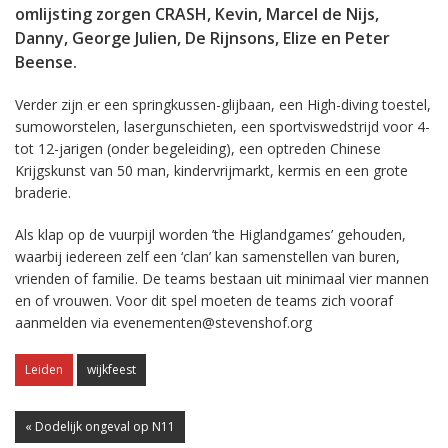
omlijsting zorgen CRASH, Kevin, Marcel de Nijs,
Danny, George Julien, De Rijnsons, Elize en Peter
Beense.
Verder zijn er een springkussen-glijbaan, een High-diving toestel,
sumoworstelen, lasergunschieten, een sportviswedstrijd voor 4-
tot 12-jarigen (onder begeleiding), een optreden Chinese
Krijgskunst van 50 man, kindervrijmarkt, kermis en een grote
braderie.
Als klap op de vuurpijl worden ’the Higlandgames’ gehouden,
waarbij iedereen zelf een ‘clan’ kan samenstellen van buren,
vrienden of familie. De teams bestaan uit minimaal vier mannen
en of vrouwen. Voor dit spel moeten de teams zich vooraf
aanmelden via evenementen@stevenshof.org
Leiden
wijkfeest
« Dodelijk ongeval op N11