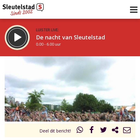
LUISTER LIVE:
De nacht van Sleutelstad
0.00 - 6.00 uur
STRAKS:
De ochtend van Sleutelstad
6.00 - 12.00 uur
uur 1 van 0
Vorig uur
Volgend uur
Inklappen
Deel dit bericht!