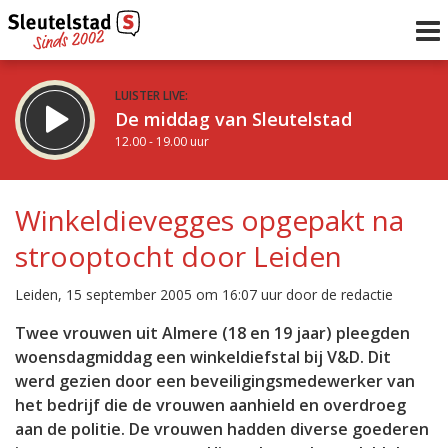
LUISTER LIVE:
De middag van Sleutelstad
12.00 - 19.00 uur
STRAKS:
De avond van Sleutelstad
Winkeldievegges opgepakt na
19.00 - 22.00 uur
strooptocht door Leiden
uur 1 van 0
Vorig uur
Volgend uur
Leiden, 15 september 2005 om 16:07 uur door de redactie
Inklappen
Twee vrouwen uit Almere (18 en 19 jaar) pleegden
woensdagmiddag een winkeldiefstal bij V&D. Dit
werd gezien door een beveiligingsmedewerker van
het bedrijf die de vrouwen aanhield en overdroeg
aan de politie. De vrouwen hadden diverse goederen