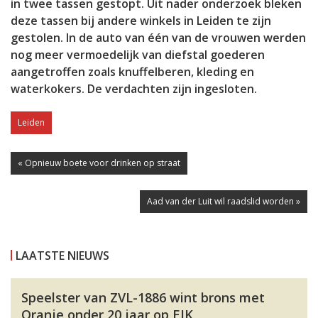
in twee tassen gestopt. Uit nader onderzoek bleken
deze tassen bij andere winkels in Leiden te zijn
gestolen. In de auto van één van de vrouwen werden
nog meer vermoedelijk van diefstal goederen
aangetroffen zoals knuffelberen, kleding en
waterkokers. De verdachten zijn ingesloten.
Leiden
« Opnieuw boete voor drinken op straat
Aad van der Luit wil raadslid worden »
LAATSTE NIEUWS
Speelster van ZVL-1886 wint brons met
Oranje onder 20 jaar op EJK