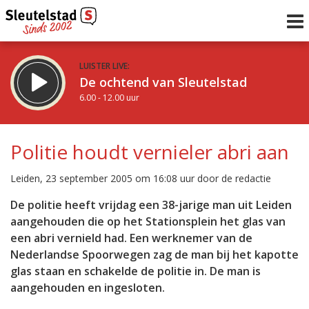
LUISTER LIVE:
De ochtend van Sleutelstad
6.00 - 12.00 uur
STRAKS:
De middag van Sleutelstad
Politie houdt vernieler abri aan
12.00 - 17.00 uur
uur 1 van 0
Vorig uur
Volgend uur
Leiden, 23 september 2005 om 16:08 uur door de redactie
Inklappen
De politie heeft vrijdag een 38-jarige man uit Leiden
aangehouden die op het Stationsplein het glas van
een abri vernield had. Een werknemer van de
Nederlandse Spoorwegen zag de man bij het kapotte
glas staan en schakelde de politie in. De man is
aangehouden en ingesloten.